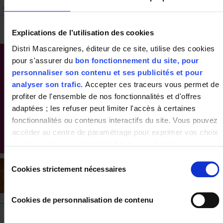
Explications de l’utilisation des cookies
Distri Mascareignes, éditeur de ce site, utilise des cookies
pour s'assurer du
bon fonctionnement du site, pour
personnaliser son contenu et ses publicités et pour
analyser son trafic.
Accepter ces traceurs vous permet de
profiter de l'ensemble de nos fonctionnalités et d'offres
adaptées ; les refuser peut limiter l'accès à certaines
fonctionnalités ou contenus interactifs du site. Vous pouvez
accéder au centre de paramétrage pour exprimer vos choix
sur les cookies ou utiliser les boutons ci-dessous
"Autoriser tout"/"Refuser tout". Votre choix est valable
Sélection
uniquement sur ce site pour une durée de 6 mois.
Cookies strictement nécessaires
du
Vous pouvez changer d'avis à tout moment en cliquant sur
consentement
le bouton "paramétrer les cookies" en bas de chaque page
Cookies de personnalisation de contenu
de notre site.