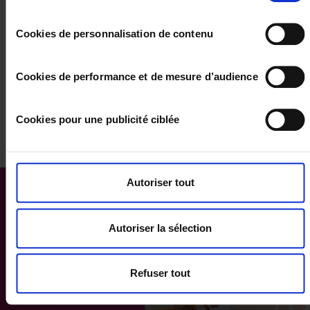
Dimanche: 8h30 – 12h00
Vous pouvez changer d'avis à tout moment en cliquant sur
consentement
le bouton "paramétrer les cookies" en bas de chaque page
Cookies de personnalisation de contenu
de notre site.
COORDONNEES GPS
Cookies de performance et de mesure d’audience
latitude : -21.218065
longitude : 55.300865
Cookies pour une publicité ciblée
Autoriser tout
Autoriser la sélection
Refuser tout