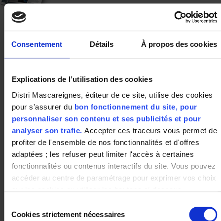
Consentement
Détails
À propos des cookies
ADRESSE
Explications de l’utilisation des cookies
LE PORTAIL PITON ST-LEU
Distri Mascareignes, éditeur de ce site, utilise des cookies
pour s'assurer du
bon fonctionnement du site, pour
Zac PORTAIL
personnaliser son contenu et ses publicités et pour
97424 Piton Saint-Leu
téléphone : 0262 71 30 00
analyser son trafic.
Accepter ces traceurs vous permet de
profiter de l'ensemble de nos fonctionnalités et d'offres
adaptées ; les refuser peut limiter l'accès à certaines
fonctionnalités ou contenus interactifs du site. Vous pouvez
HORAIRES
accéder au centre de paramétrage pour exprimer vos choix
sur les cookies ou utiliser les boutons ci-dessous
Lundi : 12h00 – 20h30
"Autoriser tout"/"Refuser tout". Votre choix est valable
Sélection
Mardi au Jeudi : 8h30 – 20h30
uniquement sur ce site pour une durée de 6 mois.
Cookies strictement nécessaires
Vendredi au Samedi: 8h30 – 21h00
du