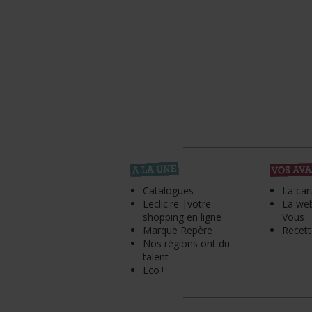
Catalogues
La car
Leclic.re |votre
La web
shopping en ligne
Vous
Marque Repère
Recett
Nos régions ont du
talent
Eco+