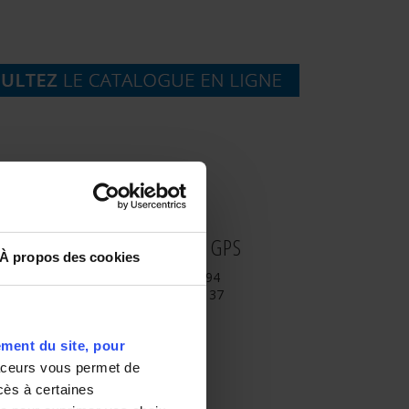
COORDONNEES GPS
À propos des cookies
latitude : -21.372694
longitude : 55.602137
ment du site, pour
aceurs vous permet de
ccès à certaines