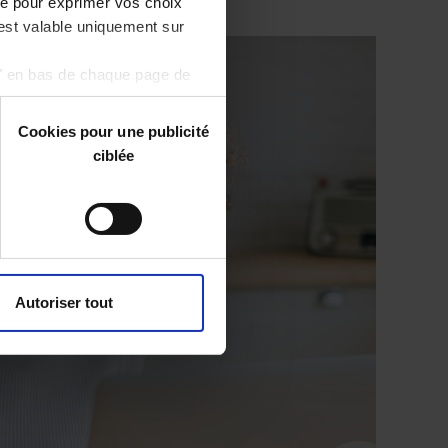
ge pour exprimer vos choix
 est valable uniquement sur
s" en bas de chaque page de
Cookies pour une publicité
ciblée
Autoriser tout