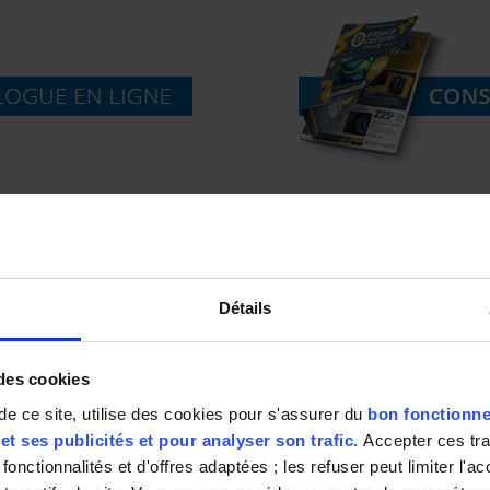
HORAIRES
Détails
Lundi : 12h00 – 20h30
Mardi au Samedi : 8h30 – 20h30
Dimanche: 8h30 – 12h00
 des cookies
de ce site, utilise des cookies pour s'assurer du
bon fonctionne
t ses publicités et pour analyser son trafic.
Accepter ces tr
fonctionnalités et d'offres adaptées ; les refuser peut limiter l'a