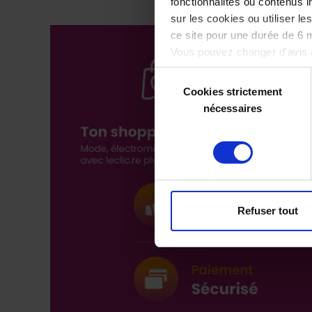
fonctionnalités ou contenus 
sur les cookies ou utiliser l
ce site pour une durée de 6 
Vous pouvez changer d'avis à
notre site.
Sélection
Cookies strictement
du
nécessaires
consentement
Refuser tout