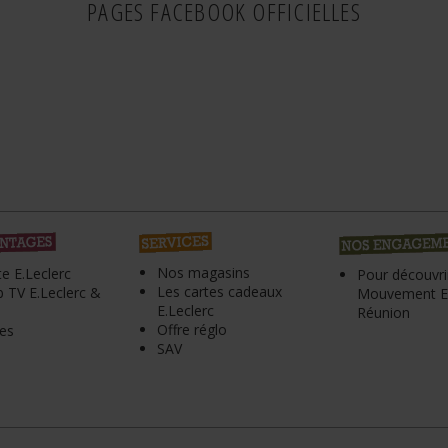
PAGES FACEBOOK OFFICIELLES
Nos magasins
te E.Leclerc
Pour découvrir
Les cartes cadeaux
 TV E.Leclerc &
Mouvement E.
E.Leclerc
Réunion
Offre réglo
es
SAV