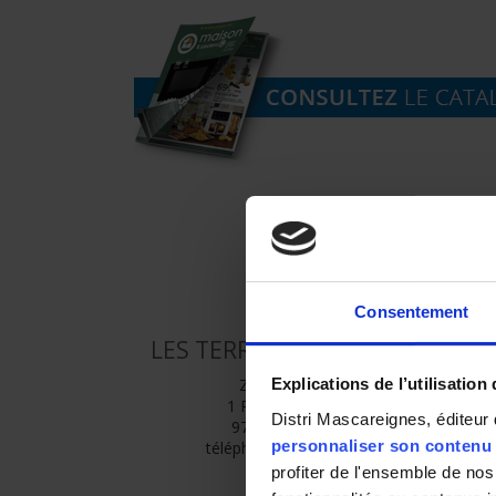
ADRESSE
Consentement
LES TERRASS SAINT JOSEPH
ZAC Les Terrass,
Explications de l’utilisation
1 Rue Achile MALET,
Distri Mascareignes, éditeur 
97480 Saint-Joseph
personnaliser son contenu e
téléphone : 02 62 54 65 35
profiter de l'ensemble de nos 