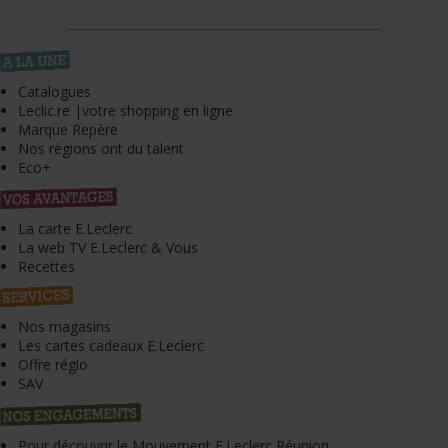
Catalogues
Leclic.re |votre shopping en ligne
Marque Repère
Nos régions ont du talent
Eco+
La carte E.Leclerc
La web TV E.Leclerc & Vous
Recettes
Nos magasins
Les cartes cadeaux E.Leclerc
Offre réglo
SAV
Pour découvrir le Mouvement E.Leclerc Réunion