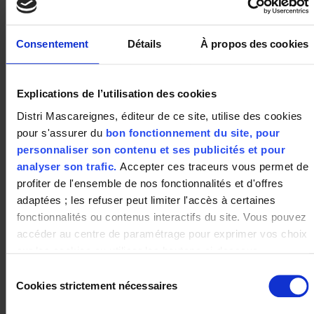
Consentement
Détails
À propos des cookies
ADRESSE
Explications de l’utilisation des cookies
PLAINE DES CAFRES
Distri Mascareignes, éditeur de ce site, utilise des cookies
70, RN3 - 23ème Km
pour s'assurer du
bon fonctionnement du site, pour
97418 Plaine des Cafres
téléphone : 0262 43 12 84
personnaliser son contenu et ses publicités et pour
analyser son trafic.
Accepter ces traceurs vous permet de
profiter de l'ensemble de nos fonctionnalités et d'offres
adaptées ; les refuser peut limiter l'accès à certaines
HORAIRES
fonctionnalités ou contenus interactifs du site. Vous pouvez
accéder au centre de paramétrage pour exprimer vos choix
Lundi : 14h00 – 19h00
sur les cookies ou utiliser les boutons ci-dessous
Mardi au Vendredi : 8h15 – 12h00 & 14h00 – 19h00
"Autoriser tout"/"Refuser tout". Votre choix est valable
Samedi: 8h15 – 19h00
Sélection
Dimanche: 8h15 – 12h00
uniquement sur ce site pour une durée de 6 mois.
Cookies strictement nécessaires
du
Vous pouvez changer d'avis à tout moment en cliquant sur
consentement